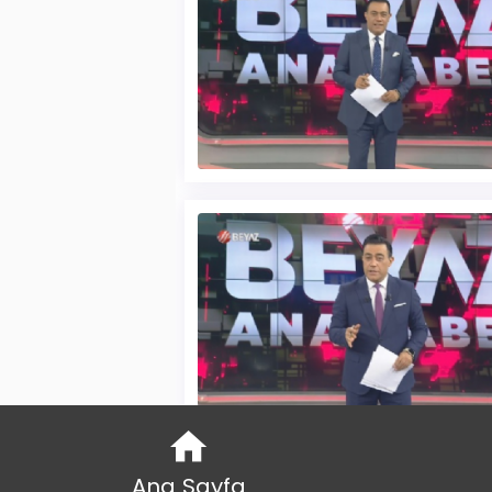
Ana Sayfa