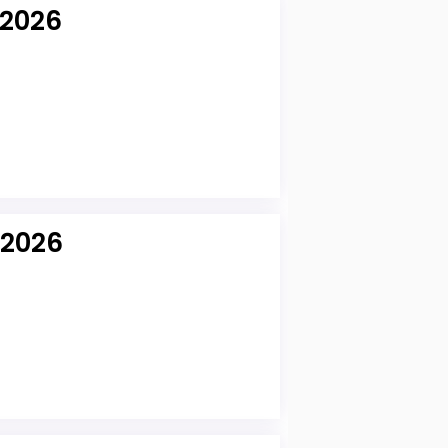
 2026
 2026