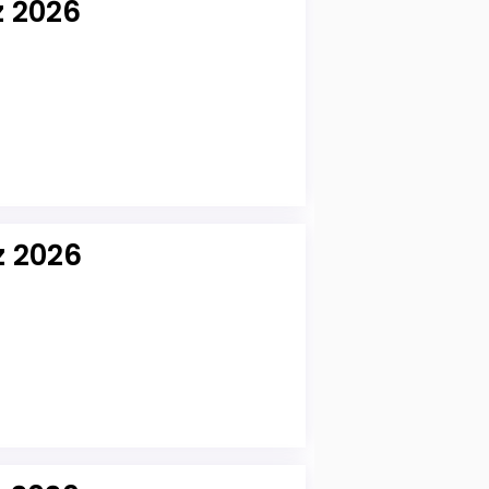
 2026
 2026