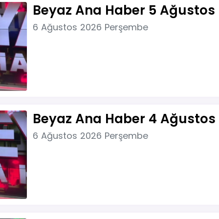
Beyaz Ana Haber 5 Ağustos
6 Ağustos 2026 Perşembe
Beyaz Ana Haber 4 Ağustos
6 Ağustos 2026 Perşembe