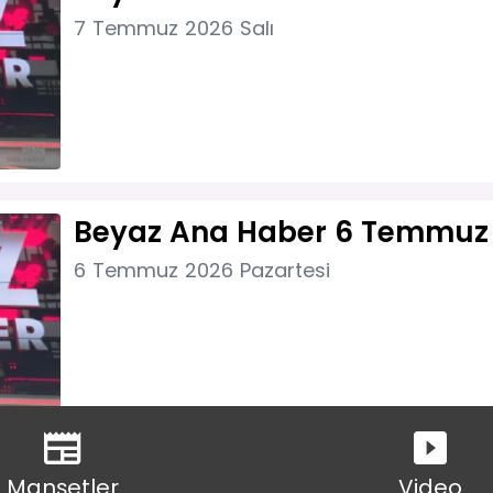
7 Temmuz 2026 Salı
Beyaz Ana Haber 6 Temmuz
6 Temmuz 2026 Pazartesi
Manşetler
Video